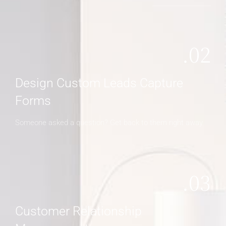
02.
Design Custom Leads Capture
Forms
Someone asked a question? Get back to them right away
03.
Customer Relationship