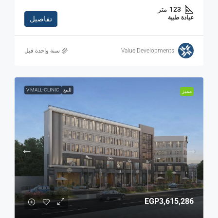
123
متر
عيادة طبية
تفاصيل
Value Developments
‏سنة واحدة قبل
للبيع
V MALL-CLINIC
مميز
EGP3,615,286