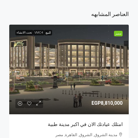
العناصر المشابهه
للبيع
VMC4
تحت الانشاء
مميز
EGP8,810,000
امتلك عيادتك الان في اكبر مدينة طبية
مدينة الشروق, الشروق, القاهرة, مصر