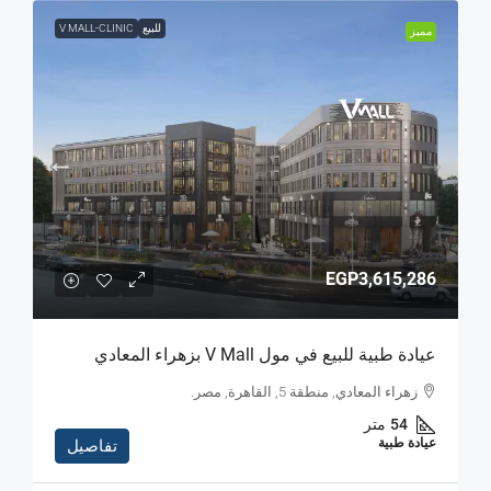
للبيع
V MALL-CLINIC
مميز
EGP3,615,286
عيادة طبية للبيع في مول V Mall بزهراء المعادي
زهراء المعادي, منطقة 5, القاهرة, مصر.
54
متر
عيادة طبية
تفاصيل