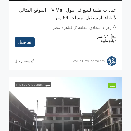
عيادات طبية للبيع في مول V Mall – الموقع المثالي
لأطباء المستقبل- مساحة 54 متر
زهراء المعادي منطقه 5, القاهرة, مصر
54
متر
عيادة طبية
تفاصيل
Value Developments
‏سنتين قبل
للبيع
THE SQUARE CLINIC
مميز