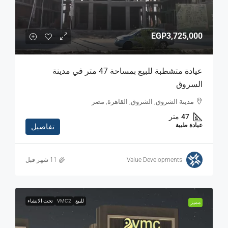
EGP3,725,000
عيادة متشطبة للبيع بمساحة 47 متر في مدينة
السروق
مدينة الشروق, الشروق, القاهرة, مصر
47
متر
عيادة طبية
تفاصيل
Value Developments
للبيع
VMC2
تحت الانشاء
مميز