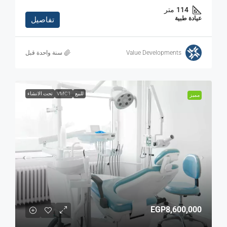
114
متر
عيادة طبية
تفاصيل
Value Developments
‏سنة واحدة قبل
للبيع
VMC1
تحت الانشاء
مميز
EGP8,600,000