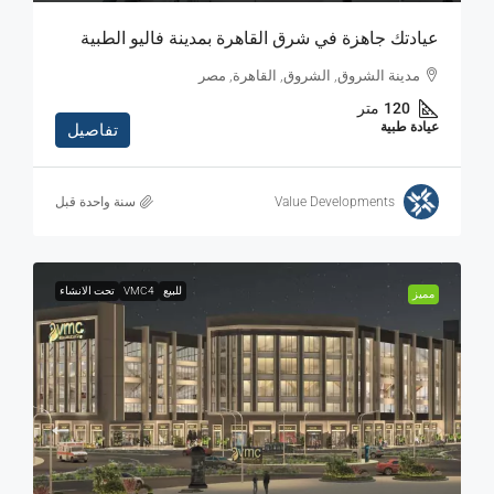
عيادتك جاهزة في شرق القاهرة بمدينة فاليو الطبية
مدينة الشروق, الشروق, القاهرة, مصر
120
متر
عيادة طبية
تفاصيل
Value Developments
‏سنة واحدة قبل
للبيع
VMC4
تحت الانشاء
مميز