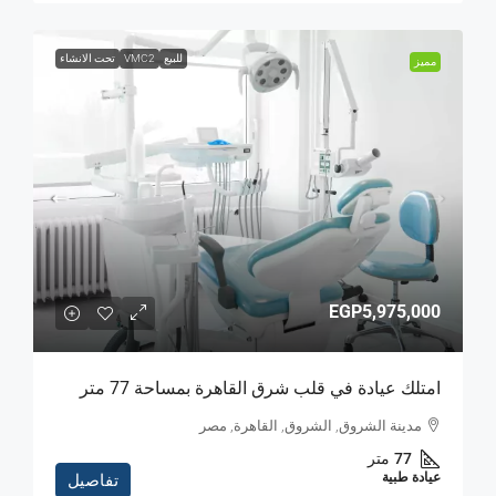
للبيع
VMC2
تحت الانشاء
مميز
EGP5,975,000
امتلك عيادة في قلب شرق القاهرة بمساحة 77 متر
مدينة الشروق, الشروق, القاهرة, مصر
77
متر
عيادة طبية
تفاصيل