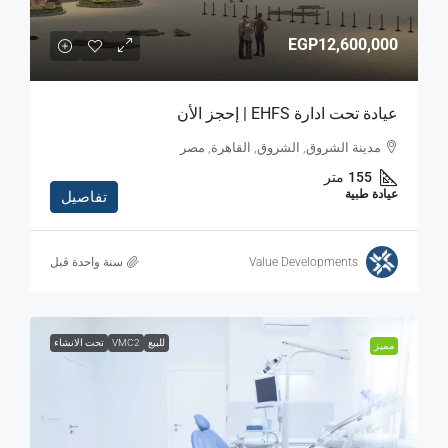
EGP12,600,000
عيادة تحت ادارة EHFS | إحجز الأن
مدينة الشروق, الشروق, القاهرة, مصر
155
متر
عيادة طبية
تفاصيل
Value Developments
‏سنة واحدة قبل
للبيع
VMC2
تحت الانشاء
مميز