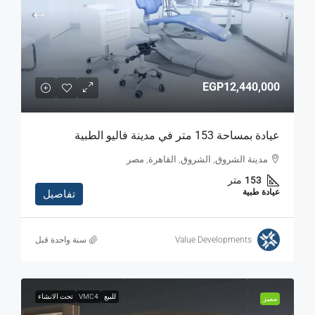
EGP12,440,000
عيادة بمساحة 153 متر في مدينة فاليو الطبية
مدينة الشروق, الشروق, القاهرة, مصر
153
متر
عيادة طبية
تفاصيل
Value Developments
‏سنة واحدة قبل
للبيع
VMC4
تحت الانشاء
مميز