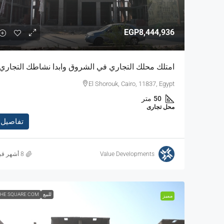
EGP8,444,936
امتلك محلك التجاري في الشروق وابدا نشاطك التجاري
El Shorouk, Cairo, 11837, Egypt
50
متر
محل تجارى
تفاصيل
Value Developments
للبيع
HE SQUARE COM
مميز