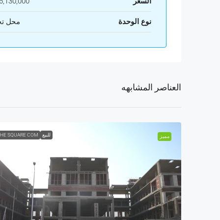
السعر
,130,000
نوع الوحدة
محل تج
العناصر المشابهه
للبيع
HE SQUARE COM
مميز