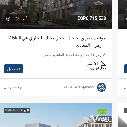
EGP6,715,538
موقعك طريق نجاحك! احجز محلك التجاري في V Mall
– زهراء المعادي.
زهراء المعادي منطقه 5, القاهرة, مصر
81
متر
محل تجارى
تفاصيل
Value Developments
‏سنتين قبل
T
للبيع
V MALL-COM
مميز