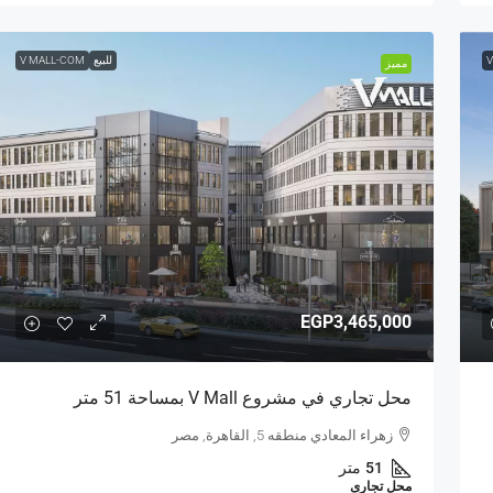
V
للبيع
V MALL-COM
مميز
EGP3,465,000
محل تجاري في مشروع V Mall بمساحة 51 متر
زهراء المعادي منطقه 5, القاهرة, مصر
51
متر
محل تجارى