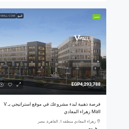
للبيع
 MALL-COM
مميز
EGP4,293,788
فرصة ذهبية لبدء مشروعك في موقع استراتيجي بـ V
Mall زهراء المعادي
زهراء المعادي منطقه 5, القاهرة, مصر