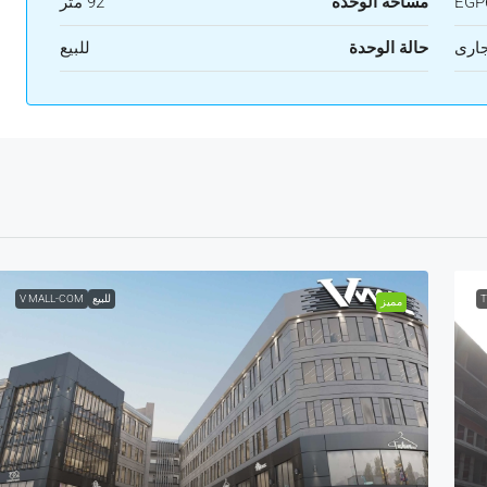
EGP6
مساحة الوحدة
92 متر
ارى
حالة الوحدة
للبيع
T
للبيع
V MALL-COM
مميز