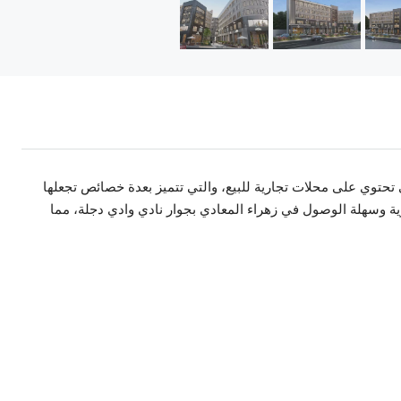
التي تحتوي على محلات تجارية للبيع، والتي تتميز بعدة خصائص تجعلها
ين. يقع مول V Mall في منطقة حيوية وسهلة الوصول في زهراء المعادي بجوار نادي وادي دجلة، مما