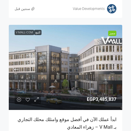
Value Developments
‏سنتين قبل
للبيع
V MALL-COM
مميز
EGP3,485,837
ابدأ عملك الآن في أفضل موقع وامتلك محلك التجاري
بـ V Mall – زهراء المعادي