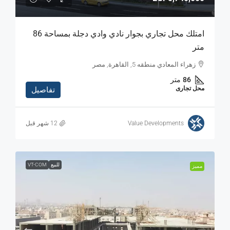
امتلك محل تجاري بجوار نادي وادي دجلة بمساحة 86
متر
زهراء المعادي منطقه 5, القاهرة, مصر
86
متر
محل تجارى
تفاصيل
Value Developments
للبيع
VT-COM
مميز