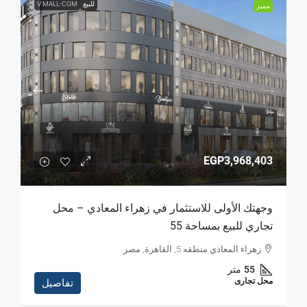
للبيع
V MALL-COM
مميز
EGP3,968,403
وجهتك الأولى للاستثمار في زهراء المعادي – محل
تجاري للبيع بمساحة 55
زهراء المعادي منطقه 5, القاهرة, مصر
55
متر
محل تجارى
تفاصيل