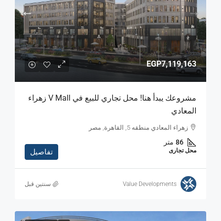
EGP7,119,163
مشروعك يبدأ هنا! محل تجاري للبيع في V Mall زهراء
المعادي
زهراء المعادي منطقه 5, القاهرة, مصر
86
متر
محل تجارى
تفاصيل
Value Developments
‏سنتين قبل