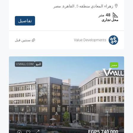
زهراء المعادي منطقه 5, القاهرة, مصر
48
متر
محل تجارى
تفاصيل
Value Developments
‏سنتين قبل
للبيع
V MALL-COM
مميز
EGP5,740,000