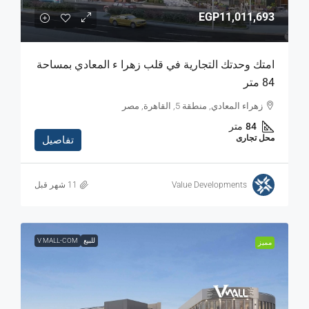
EGP11,011,693
امتك وحدتك التجارية في قلب زهرا ء المعادي بمساحة
84 متر
زهراء المعادي, منطقة 5, القاهرة, مصر
84
متر
محل تجارى
تفاصيل
Value Developments
للبيع
V MALL-COM
مميز