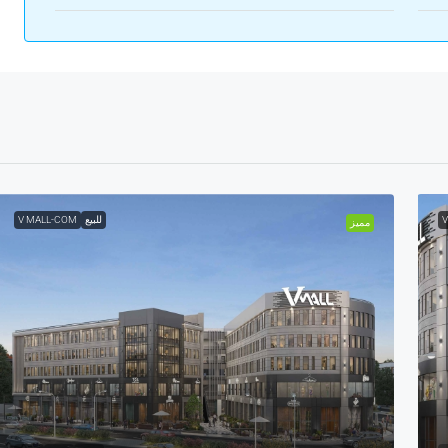
V
للبيع
V MALL-COM
مميز