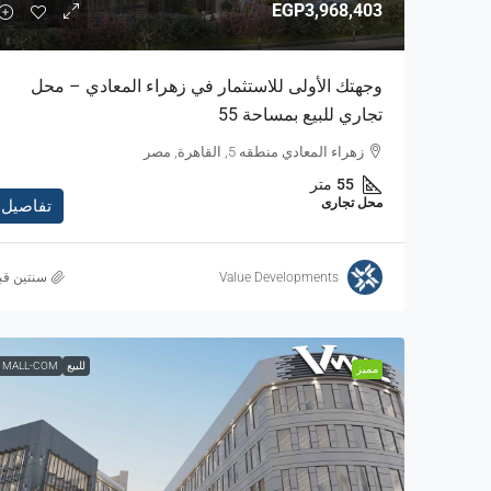
EGP3,968,403
وجهتك الأولى للاستثمار في زهراء المعادي – محل
تجاري للبيع بمساحة 55
زهراء المعادي منطقه 5, القاهرة, مصر
55
متر
محل تجارى
تفاصيل
Value Developments
‏سنتين قب
للبيع
 MALL-COM
مميز