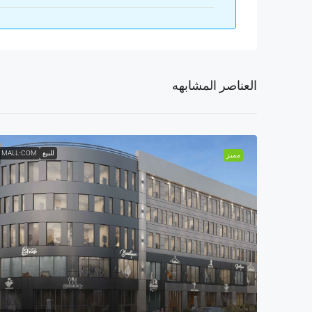
العناصر المشابهه
للبيع
 MALL-COM
مميز