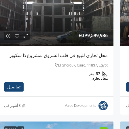
EGP9,599,936
محل تجاري للبيع في قلب الشروق بمشروع ذا سكوير
El Shorouk, Cairo, 11837, Egypt
57
متر
محل تجارى
تفاصيل
ل
Value Developments
V
للبيع
VT-COM