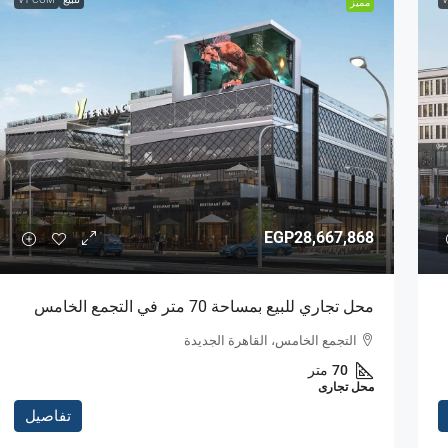
مميز
EGP28,667,868
محل تجاري للبيع بمساحة 70 متر في التجمع الخامس
التجمع الخامس، القاهرة الجديدة
70
متر
محل تجارى
تفاصيل