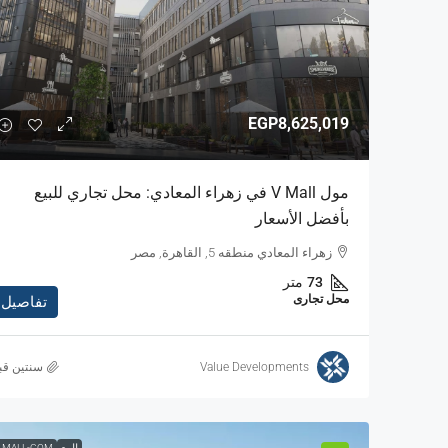
EGP8,625,019
مول V Mall في زهراء المعادي: محل تجاري للبيع
بأفضل الأسعار
زهراء المعادي منطقه 5, القاهرة, مصر
73
متر
محل تجارى
تفاصيل
Value Developments
‏سنتين قب
للبيع
 MALL-COM