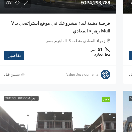
EGP4,293,788
فرصة ذهبية لبدء مشروعك في موقع استراتيجي بـ V
Mall زهراء المعادي
زهراء المعادي منطقه 5, القاهرة, مصر
51
متر
محل تجارى
تفاصيل
ل
Value Developments
‏سنتين قبل
V
للبيع
THE SQUARE COM
مميز