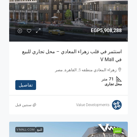
EGP5,908,288
استثمر في قلب زهراء المعادي – محل تجاري للبيع
في V Mall
زهراء المعادي منطقه 5, القاهرة, مصر
71
متر
محل تجارى
تفاصيل
Value Developments
‏سنتين قبل
للبيع
V MALL-COM
مميز