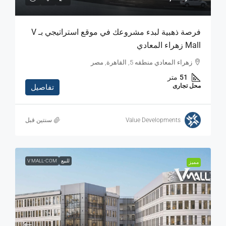
فرصة ذهبية لبدء مشروعك في موقع استراتيجي بـ V
Mall زهراء المعادي
زهراء المعادي منطقه 5, القاهرة, مصر
51
متر
محل تجارى
تفاصيل
Value Developments
‏سنتين قبل
للبيع
V MALL-COM
مميز