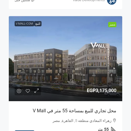
للبيع
V MALL-COM
مميز
EGP3,175,000
محل تجاري للبيع بمساحة 55 متر في V Mall
زهراء المعادي منطقه 5, القاهرة, مصر
55
متر