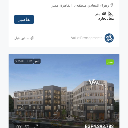
زهراء المعادي منطقه 5, القاهرة, مصر
48
متر
محل تجارى
تفاصيل
Value Developments
‏سنتين قبل
للبيع
V MALL-COM
مميز
EGP4,293,788