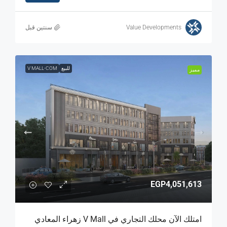
Value Developments
‏سنتين قبل
للبيع
V MALL-COM
مميز
EGP4,051,613
امتلك الآن محلك التجاري في V Mall زهراء المعادي