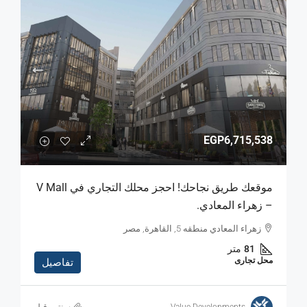
EGP6,715,538
موقعك طريق نجاحك! احجز محلك التجاري في V Mall
– زهراء المعادي.
زهراء المعادي منطقه 5, القاهرة, مصر
81
متر
محل تجارى
تفاصيل
Value Developments
‏سنتين قبل