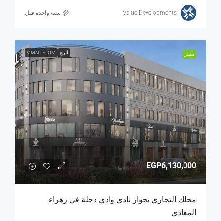
Value Developments
‏سنة واحدة قبل
للبيع
V MALL-COM
مميز
EGP6,130,000
محلك التجاري بجوار نادي وادي دجلة في زهراء
المعادي