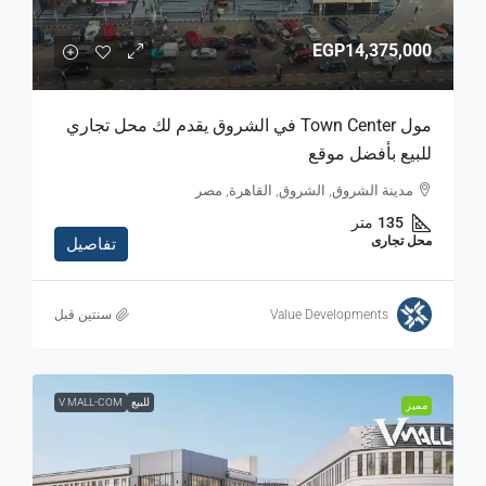
EGP14,375,000
مول Town Center في الشروق يقدم لك محل تجاري
للبيع بأفضل موقع
مدينة الشروق, الشروق, القاهرة, مصر
135
متر
محل تجارى
تفاصيل
Value Developments
‏سنتين قبل
للبيع
V MALL-COM
مميز