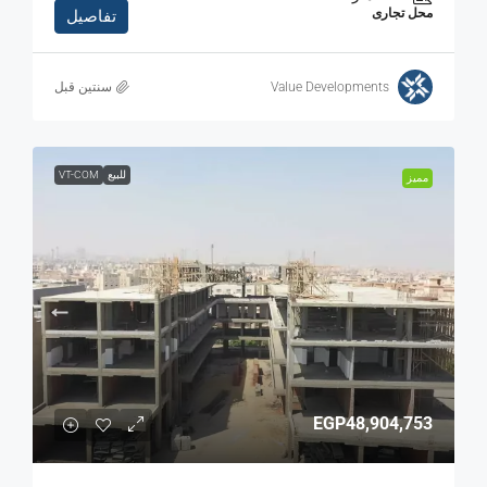
محل تجارى
تفاصيل
Value Developments
‏سنتين قبل
للبيع
VT-COM
مميز
EGP48,904,753