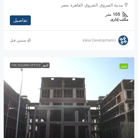
مدينة الشروق, الشروق, القاهرة, مصر
105
متر
مكتب إدارى
تفاصيل
Value Developments
‏سنتين قبل
للبيع
THE SQUARE OFFICE
مميز