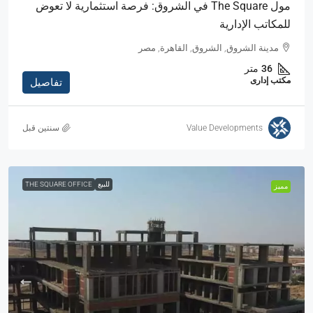
مول The Square في الشروق: فرصة استثمارية لا تعوض
للمكاتب الإدارية
مدينة الشروق, الشروق, القاهرة, مصر
36
متر
مكتب إدارى
تفاصيل
Value Developments
‏سنتين قبل
للبيع
THE SQUARE OFFICE
مميز