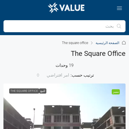
الصفحة الرئيسية
The square office
The Square Office
19 وحدات
ترتيب حسب:
امر افتراضي
للبيع
THE SQUARE OFFICE
مميز