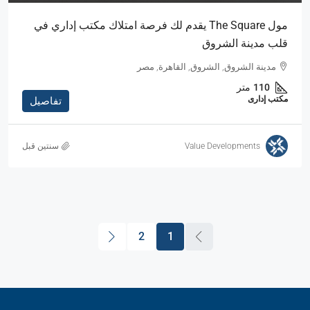
مول The Square يقدم لك فرصة امتلاك مكتب إداري في
قلب مدينة الشروق
مدينة الشروق, الشروق, القاهرة, مصر
110
متر
مكتب إدارى
تفاصيل
Value Developments
‏سنتين قبل
2
1