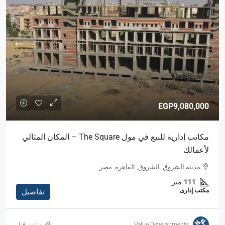
EGP9,080,000
مكاتب إدارية للبيع في مول The Square – المكان المثالي
لأعمالك
مدينة الشروق, الشروق, القاهرة, مصر
111
متر
مكتب إدارى
تفاصيل
Value Developments
‏سنتين قبل