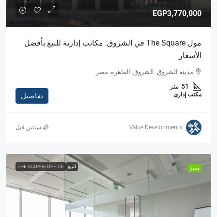
EGP3,770,000
مول The Square في الشروق: مكاتب إدارية للبيع بأفضل
الأسعار
مدينة الشروق, الشروق, القاهرة, مصر
51
متر
مكتب إدارى
تفاصيل
Value Developments
‏سنتين قبل
للبيع
THE SQUARE OFFICE
مميز