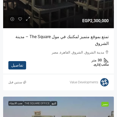
EGP2,300,000
تمتع بموقع متميز لمكتبك في مول The Square – مدينة
الشروق
مدينة الشروق, الشروق, القاهرة, مصر
30
متر
مكتب إدارى
تفاصيل
Value Developments
‏سنتين قبل
للبيع
THE SQUARE OFFICE
تحت الانشاء
مميز