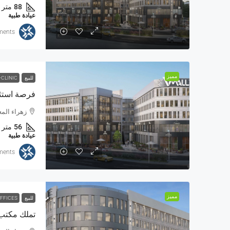
88
متر
عيادة طبية
ments
مميز
للبيع
-CLINIC
زهراء المعادي من
56
متر
عيادة طبية
ments
مميز
للبيع
OFFICES