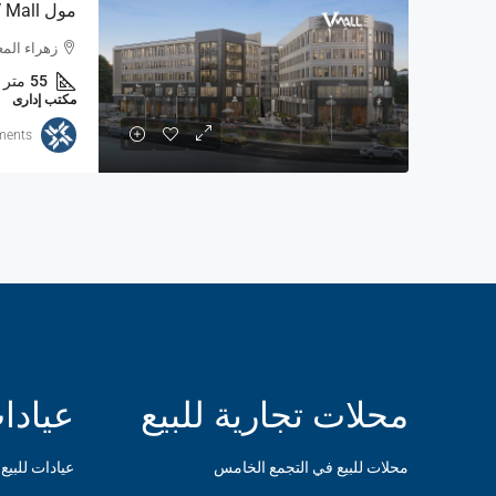
زهراء المعادي من
55
متر
مكتب إدارى
ments
محلات تجارية للبيع
عيادا
محلات للبيع في التجمع الخامس
عيادات للبيع