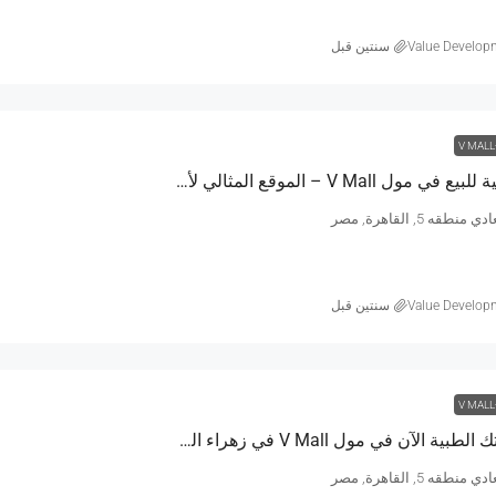
Value Develop
‏سنتين قبل
V MALL
عيادات طبية للبيع في مول V Mall – الموقع المثالي لأطباء المستقبل- مساحة 54 متر
طقه 5, القاهرة, مصر
Value Develop
‏سنتين قبل
V MALL
امتلك عيادتك الطبية الآن في مول V Mall في زهراء المعادي – مساحة 88 متر
طقه 5, القاهرة, مصر