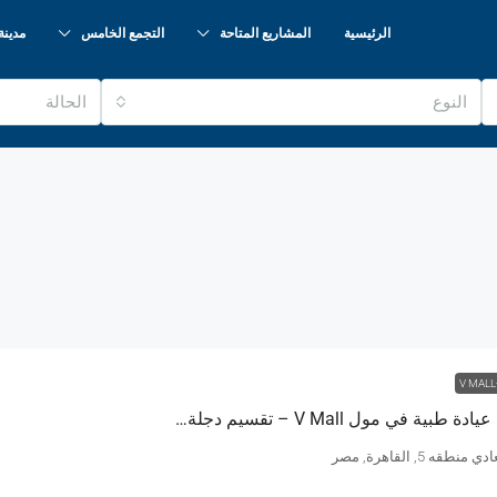
الرئيسية
المشاريع المتاحة
التجمع الخامس
مدينة
النوع
الحالة
V MALL
استثمر في عيادة طبية في مول V Mall – تقسيم دجلة الجديد – مساحة 52 متر
طقه 5, القاهرة, مصر