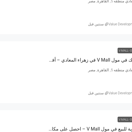
طقه 5, القاهرة, مصر
Value Develop
‏سنتين قبل
V MALL- 
امتلك مكتبك في مول V Mall في زهراء المعادي – أفضل المواقع الاستراتيجية
طقه 5, القاهرة, مصر
Value Develop
‏سنتين قبل
V MALL- 
مكاتب إدارية للبيع في مول V Mall – احصل على مكان عملك الآن