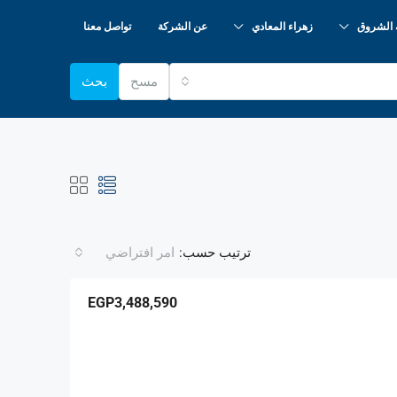
 الشروق
زهراء المعادي
عن الشركة
تواصل معنا
مسح
بحث
ترتيب حسب:
امر افتراضي
EGP3,488,590