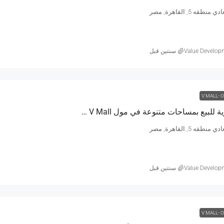
طقه 5, القاهرة, مصر
Value Develop
‏سنتين قبل
V MALL- 
مكاتب إدارية للبيع بمساحات متنوعة في مول V Mall في تقسيم دجلة الجديد
طقه 5, القاهرة, مصر
Value Develop
‏سنتين قبل
V MALL- 