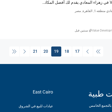
مول V Mall في زهراء المعادي يقدم لك أفضل المكاتب الإدارية للبيع
طقه 5, القاهرة, مصر
Value Develop
‏سنتين قبل
21
20
19
18
17
ت طبية
East Cairo
 بالتجمع الخامس
عيادات للبيع في الشروق