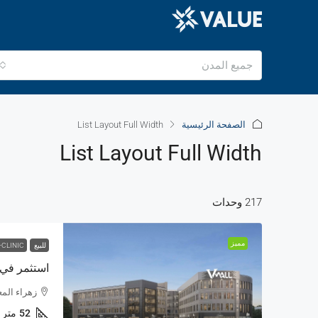
جميع المدن
الصفحة الرئيسية
List Layout Full Width
List Layout Full Width
217 وحدات
مميز
للبيع
-CLINIC
زهراء المعادي من
52
متر