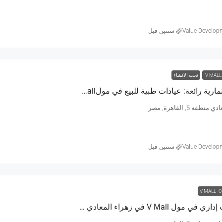
Value Develop
‏سنتين قبل
V MALL
تحت الانشاء
فرصة استثمارية رائعة: عيادات طبية للبيع في مولV Mall – مساحة 56 متر
طقه 5, القاهرة, مصر
Value Develop
‏سنتين قبل
V MALL- 
تملك مكتب إداري في مول V Mall في زهراء المعادي بأسعار مغرية