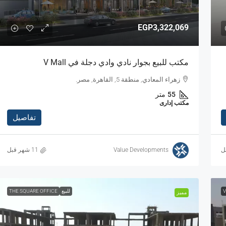
EGP3,322,069
مكتب للبيع بجوار نادي وادي دجلة في V Mall
زهراء المعادي, منطقة 5, القاهرة, مصر.
55
متر
مكتب إدارى
تفاصيل
ل
Value Developments
V
للبيع
THE SQUARE OFFICE
مميز