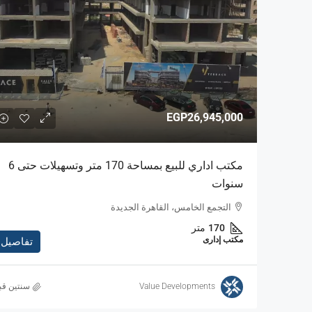
EGP26,945,000
مكتب اداري للبيع بمساحة 170 متر وتسهيلات حتى 6
سنوات
التجمع الخامس، القاهرة الجديدة
170
متر
مكتب إدارى
تفاصيل
Value Developments
‏سنتين قب