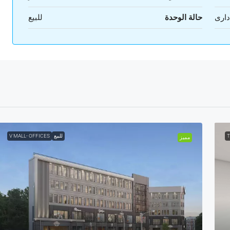
دارى
حالة الوحدة
للبيع
T
للبيع
V MALL- OFFICES
مميز