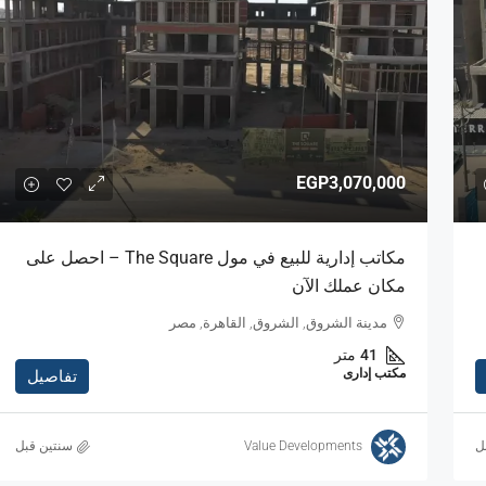
EGP3,070,000
مكاتب إدارية للبيع في مول The Square – احصل على
مكان عملك الآن
مدينة الشروق, الشروق, القاهرة, مصر
41
متر
مكتب إدارى
تفاصيل
ل
Value Developments
‏سنتين قبل