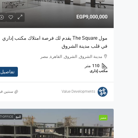
EGP9,000,000
مول The Square يقدم لك فرصة امتلاك مكتب إداري
في قلب مدينة الشروق
مدينة الشروق, الشروق, القاهرة, مصر
110
متر
مكتب إدارى
تفاصيل
Value Developments
‏سنتين قب
للبيع
T-OFFICE
مميز