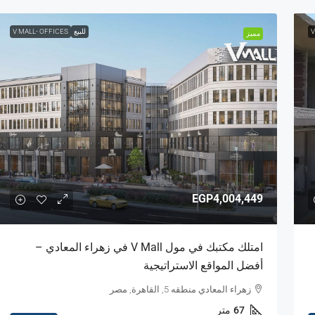
V
للبيع
V MALL- OFFICES
مميز
EGP4,004,449
امتلك مكتبك في مول V Mall في زهراء المعادي –
أفضل المواقع الاستراتيجية
زهراء المعادي منطقه 5, القاهرة, مصر
67
متر