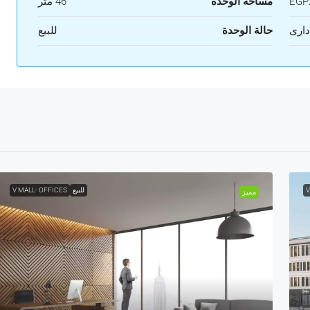
EGP2
مساحة الوحدة
46 متر
دارى
حالة الوحدة
للبيع
V
للبيع
V MALL- OFFICES
مميز