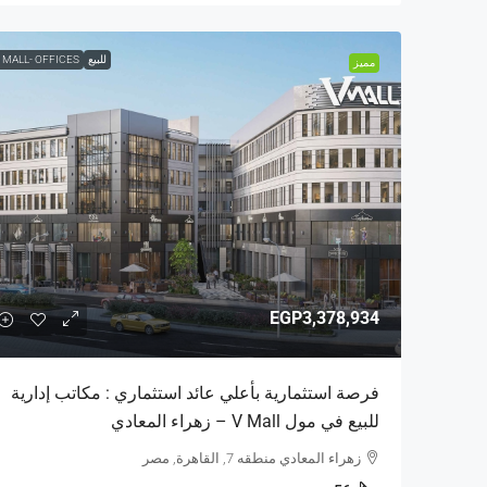
للبيع
 MALL- OFFICES
مميز
EGP3,378,934
فرصة استثمارية بأعلي عائد استثماري : مكاتب إدارية
للبيع في مول V Mall – زهراء المعادي
زهراء المعادي منطقه 7, القاهرة, مصر