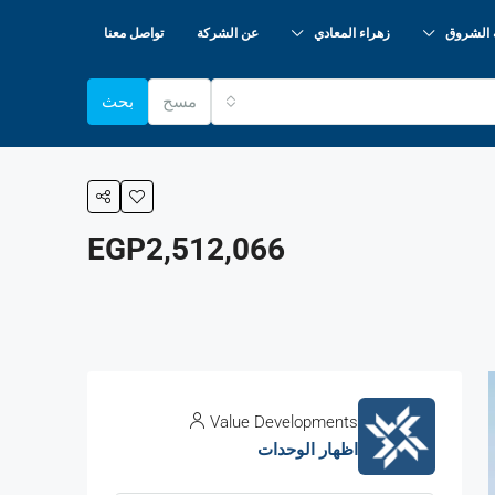
 الشروق
زهراء المعادي
عن الشركة
تواصل معنا
مسح
بحث
EGP2,512,066
Value Developments
اظهار الوحدات