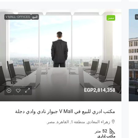
V
للبيع
V MALL- OFFICES
مميز
EGP2,814,358
مكتب ادري للبيع في V Mall جبوار نادي وادي دجلة
زهراء المعادي, منطقة 5, القاهرة, مصر.
52
متر
مكتب إدارى