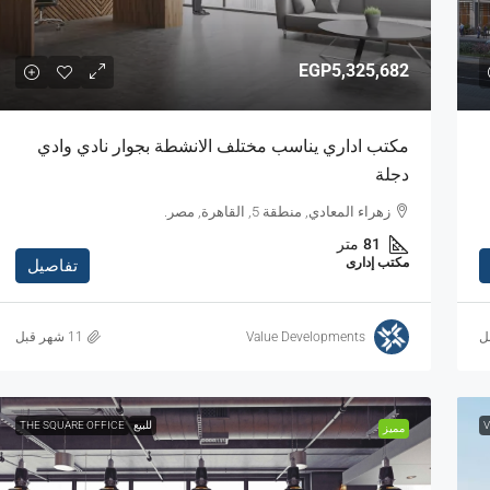
EGP5,325,682
مكتب اداري يناسب مختلف الانشطة بجوار نادي وادي
دجلة
زهراء المعادي, منطقة 5, القاهرة, مصر.
81
متر
مكتب إدارى
تفاصيل
ل
Value Developments
V
للبيع
THE SQUARE OFFICE
مميز