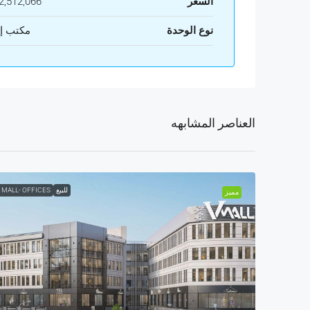
السعر
,512,066
نوع الوحدة
مكتب إ
العناصر المشابهه
للبيع
 MALL- OFFICES
مميز