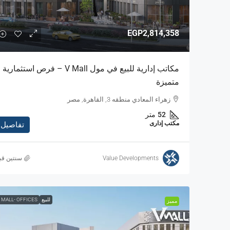
EGP2,814,358
مكاتب إدارية للبيع في مول V Mall – فرص استثمارية
متميزة
زهراء المعادي منطقه 3, القاهرة, مصر
52
متر
مكتب إدارى
تفاصيل
Value Developments
‏سنتين قب
للبيع
 MALL- OFFICES
مميز