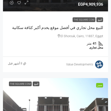
EGP4,909,936
للبيع
THE SQUARE COM
للبيع محل تجاري في أفضل موقع يخدم أكبر كثافة سكانية
El Shorouk, Cairo, 11837, Egypt
41
متر
محل تجارى
Value Developments
للبيع
THE SQUARE COM
مميز