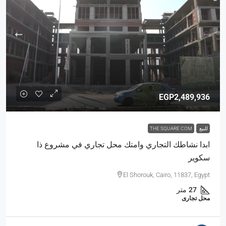
EGP2,489,936
للبيع
THE SQUARE COM
ابدا نشاطك التجاري وامتك محل تجاري في مشروع ذا
سكوير
El Shorouk, Cairo, 11837, Egypt
27
متر
محل تجارى