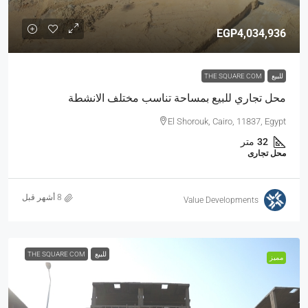
EGP4,034,936
للبيع
THE SQUARE COM
محل تجاري للبيع بمساحة تناسب مختلف الانشطة
El Shorouk, Cairo, 11837, Egypt
32
متر
محل تجارى
Value Developments
للبيع
THE SQUARE COM
مميز