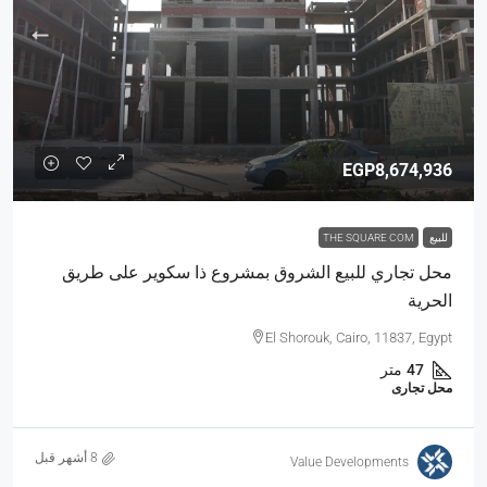
EGP8,674,936
للبيع
THE SQUARE COM
محل تجاري للبيع الشروق بمشروع ذا سكوير على طريق
الحرية
El Shorouk, Cairo, 11837, Egypt
47
متر
محل تجارى
Value Developments