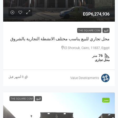
EGP6,274,936
للبيع
THE SQUARE COM
محل تجاري للبيع يناسب مختلف الانشطة التجارية بالشروق
El Shorouk, Cairo, 11837, Egypt
76
متر
محل تجارى
Value Developments
للبيع
THE SQUARE COM
مميز