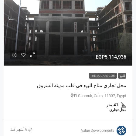
EGP5,114,936
للبيع
THE SQUARE COM
محل تجاري متاح للبيع في قلب مدينة الشروق
El Shorouk, Cairo, 11837, Egypt
41
متر
محل تجارى
Value Developments