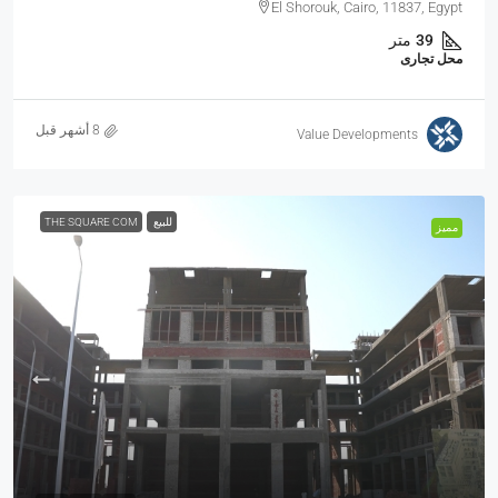
El Shorouk, Cairo, 11837, Egypt
39
متر
محل تجارى
Value Developments
للبيع
THE SQUARE COM
مميز