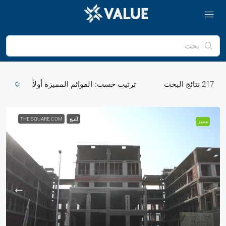
217
نتائج البحث
ترتيب حسب:
القوائم المميزة أولاً
للبيع
THE SQUARE COM
مميز